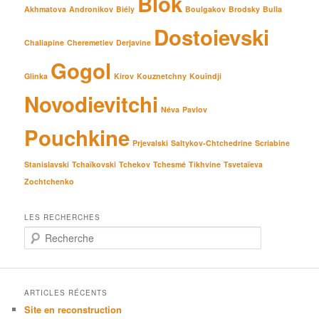
Blok
Akhmatova
Andronikov
Biély
Boulgakov
Brodsky
Bulla
Dostoievski
Chaliapine
Cheremetiev
Derjavine
Gogol
Glinka
Kirov
Kouznetchny
Kouïndji
Novodievitchi
Néva
Pavlov
Pouchkine
Prjevalski
Saltykov-Chtchedrine
Scriabine
Stanislavski
Tchaïkovski
Tchekov
Tchesmé
Tikhvine
Tsvetaïeva
Zochtchenko
LES RECHERCHES
R
e
c
h
e
ARTICLES RÉCENTS
r
Site en reconstruction
c