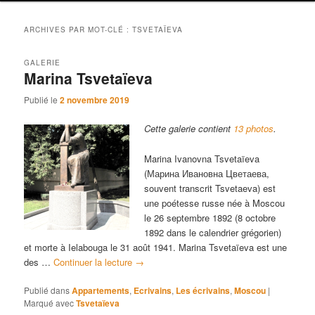
r
i
n
ARCHIVES PAR MOT-CLÉ :
TSVETAÏEVA
c
i
GALERIE
p
Marina Tsvetaïeva
a
Publié le
2 novembre 2019
l
Cette galerie contient
13 photos
.
Marina Ivanovna Tsvetaïeva
(Марина Ивановна Цветаева,
souvent transcrit Tsvetaeva) est
une poétesse russe née à Moscou
le 26 septembre 1892 (8 octobre
1892 dans le calendrier grégorien)
et morte à Ielabouga le 31 août 1941. Marina Tsvetaïeva est une
des …
Continuer la lecture
→
Publié dans
Appartements
,
Ecrivains
,
Les écrivains
,
Moscou
|
Marqué avec
Tsvetaïeva