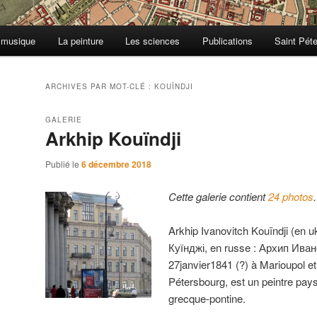
 musique
La peinture
Les sciences
Publications
Saint Pét
ARCHIVES PAR MOT-CLÉ :
KOUÏNDJI
GALERIE
Arkhip Kouïndji
Publié le
6 décembre 2018
Cette galerie contient
24 photos
.
Arkhip Ivanovitch Kouïndji (en 
Куїнджі, en russe : Архип Иван
27janvier1841 (?) à Marioupol et 
Pétersbourg, est un peintre pays
grecque-pontine.