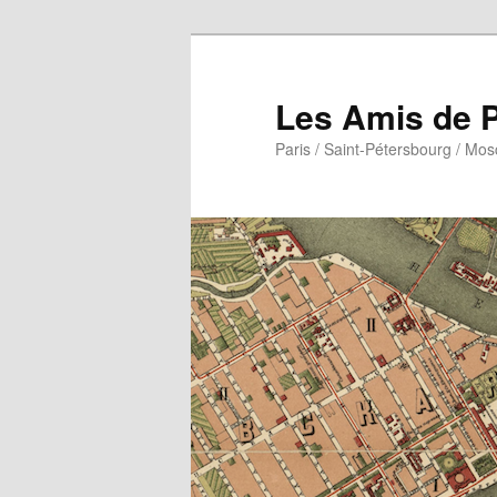
Aller
Aller
au
au
contenu
contenu
Les Amis de P
principal
secondaire
Paris / Saint-Pétersbourg / Mo