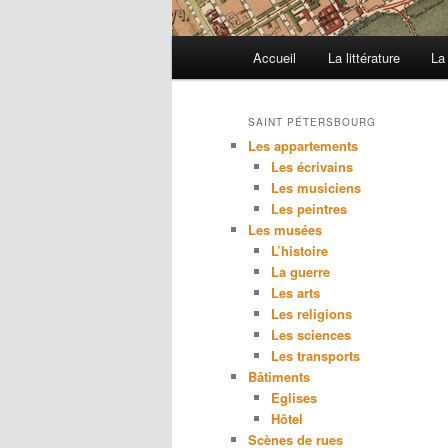
M
Accueil
La littérature
La
e
n
u
SAINT PÉTERSBOURG
p
Les appartements
r
Les écrivains
Les musiciens
i
Les peintres
n
Les musées
c
L’histoire
i
La guerre
p
Les arts
a
Les religions
l
Les sciences
Les transports
Bâtiments
Eglises
Hôtel
Scènes de rues