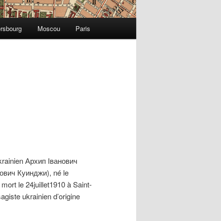
ersbourg
Moscou
Paris
ukrainien Архип Іванович
ович Куинджи), né le
mort le 24juillet1910 à Saint-
agiste ukrainien d’origine