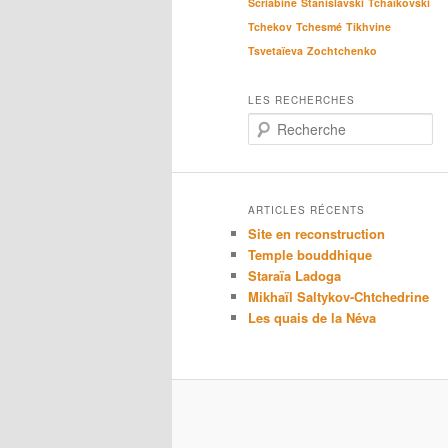
Scriabine
Stanislavski
Tchaïkovski
Tchekov
Tchesmé
Tikhvine
Tsvetaïeva
Zochtchenko
LES RECHERCHES
R
e
c
h
e
ARTICLES RÉCENTS
r
Site en reconstruction
c
Temple bouddhique
h
Staraïa Ladoga
e
Mikhaïl Saltykov-Chtchedrine
Les quais de la Néva