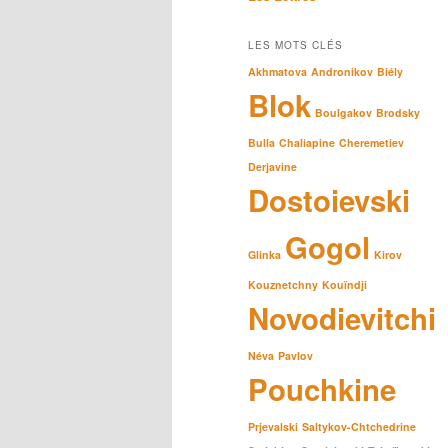
LES MOTS CLÉS
Akhmatova
Andronikov
Biély
Blok
Boulgakov
Brodsky
Bulla
Chaliapine
Cheremetiev
Derjavine
Dostoievski
Gogol
Glinka
Kirov
Kouznetchny
Kouïndji
Novodievitchi
Néva
Pavlov
Pouchkine
Prjevalski
Saltykov-Chtchedrine