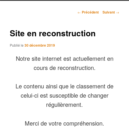
r
i
N
n
←
Précédent
Suivant
→
a
c
v
i
i
Site en reconstruction
p
g
a
a
l
Publié le
30 décembre 2019
t
i
Notre site internet est actuellement en
o
n
cours de reconstruction.
d
e
s
Le contenu ainsi que le classement de
a
celui-ci est susceptible de changer
r
t
régulièrement.
i
c
l
Merci de votre compréhension.
e