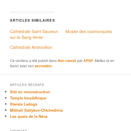
s
ARTICLES SIMILAIRES
Cathédrale Saint-Sauveur-
Musée des cosmonautes
sur-le-Sang-Versé
Cathédrale Andronikov
Ce contenu a été publié dans
Non classé
par
APSP
. Mettez-le en
favori avec son
permalien
.
ARTICLES RÉCENTS
Site en reconstruction
Temple bouddhique
Staraïa Ladoga
Mikhaïl Saltykov-Chtchedrine
Les quais de la Néva
ARCHIVES