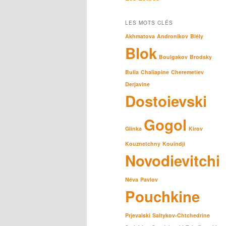
LES MOTS CLÉS
Akhmatova
Andronikov
Biély
Blok
Boulgakov
Brodsky
Bulla
Chaliapine
Cheremetiev
Derjavine
Dostoievski
Gogol
Glinka
Kirov
Kouznetchny
Kouïndji
Novodievitchi
Néva
Pavlov
Pouchkine
Prjevalski
Saltykov-Chtchedrine