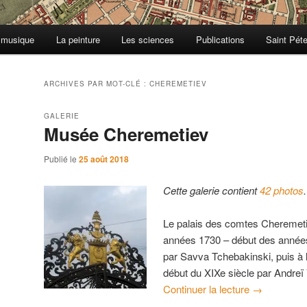
 musique
La peinture
Les sciences
Publications
Saint Pét
ARCHIVES PAR MOT-CLÉ :
CHEREMETIEV
GALERIE
Musée Cheremetiev
Publié le
25 août 2018
Cette galerie contient
42 photos
.
Le palais des comtes Cheremetie
années 1730 – début des années
par Savva Tchebakinski, puis à la
début du XIXe siècle par Andre
Continuer la lecture
→