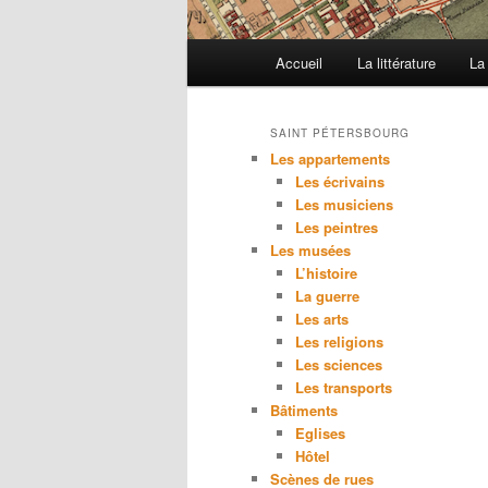
M
Accueil
La littérature
La
e
n
u
SAINT PÉTERSBOURG
p
Les appartements
r
Les écrivains
Les musiciens
i
Les peintres
n
Les musées
c
L’histoire
i
La guerre
p
Les arts
a
Les religions
l
Les sciences
Les transports
Bâtiments
Eglises
Hôtel
Scènes de rues