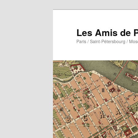
Aller
Aller
au
au
contenu
contenu
Les Amis de P
principal
secondaire
Paris / Saint-Pétersbourg / Mo