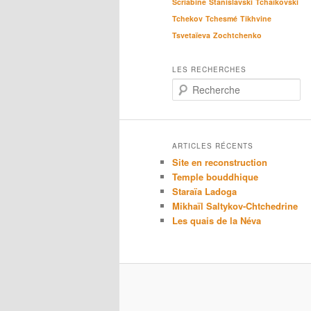
Scriabine
Stanislavski
Tchaïkovski
Tchekov
Tchesmé
Tikhvine
Tsvetaïeva
Zochtchenko
LES RECHERCHES
R
e
c
h
e
ARTICLES RÉCENTS
r
Site en reconstruction
c
Temple bouddhique
h
Staraïa Ladoga
e
Mikhaïl Saltykov-Chtchedrine
Les quais de la Néva