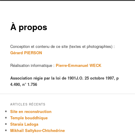
r
i
n
c
À propos
i
p
a
l
Conception et contenu de ce site (textes et photographies) :
Gérard PIERSON
Réalisation informatique :
Pierre-Emmanuel WECK
Association régie par la loi de 1901J.O. 25 octobre 1997, p
4.490, n° 1.756
ARTICLES RÉCENTS
Site en reconstruction
Temple bouddhique
Staraïa Ladoga
Mikhaïl Saltykov-Chtchedrine