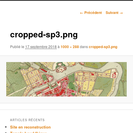
r
i
N
n
← Précédent
Suivant →
a
c
v
i
i
cropped-sp3.png
p
g
a
a
l
Publié le
17 septembre 2018
à
1000 × 288
dans
cropped-sp3.png
t
i
o
n
d
e
s
i
m
a
g
e
ARTICLES RÉCENTS
s
Site en reconstruction