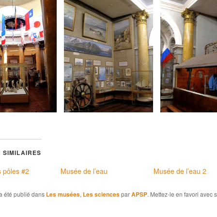
 SIMILAIRES
 pôles #2
Musée de l’eau
Musée de l’eau 2
a été publié dans
Les musées
,
Les sciences
par
APSP
. Mettez-le en favori avec 