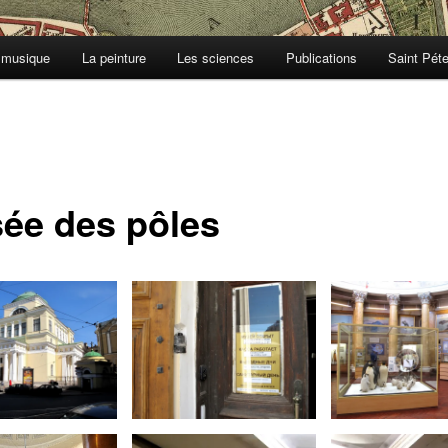
 musique
La peinture
Les sciences
Publications
Saint Pét
ée des pôles