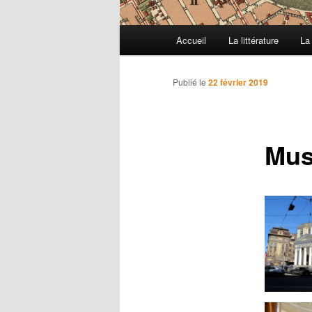
M
Accueil
La littérature
La
e
n
u
Publié le
22 février 2019
p
r
i
Mus
n
c
i
p
a
l