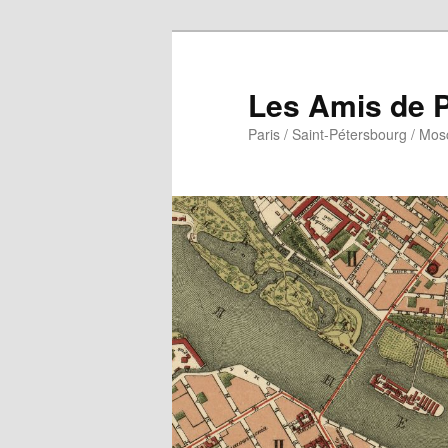
Aller
au
contenu
Les Amis de P
principal
Paris / Saint-Pétersbourg / Mo