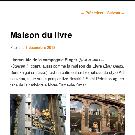
r
i
N
n
←
Précédent
Suivant
→
a
c
v
i
i
Maison du livre
p
g
a
a
l
Publié le
6 décembre 2018
t
i
L’
immeuble de la compagnie Singer
(
Дом компании
o
«Зингер»
), connu aussi comme la
maison du Livre
(
Дом книги
,
n
Dom knigui en russe), est un bâtiment emblématique du style Art
d
nouveau, situé sur la perspective Nevski à Saint-Pétersbourg, en
e
face de la cathédrale Notre-Dame-de-Kazan.
s
a
r
t
i
c
l
e