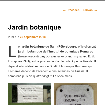
r
i
N
n
←
Précédent
Suivant
→
a
c
v
i
i
Jardin botanique
p
g
a
a
l
Publié le
28 septembre 2018
t
L
i
e
jardin botanique de Saint-Pétersbourg
, officiellement
o
jardin botanique de l’Institut de botanique Komarov
n
(Ботанический сад Ботанического института им. В. Л.
d
Комарова РАН), est le plus ancien jardin botanique de Russie. Il
e
dépend administrativement de l’institut botanique Komarov qui
s
lui-même dépend de l’académie des sciences de Russie. Il
a
comprend plus de quatre-vingt mille spécimens.
r
t
i
c
l
e