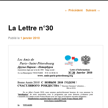
r
i
N
n
←
Précédent
Suivant
→
a
c
v
i
i
La Lettre n°30
p
g
a
a
l
Publié le
1 janvier 2010
t
i
o
n
d
e
s
a
r
t
i
c
l
e